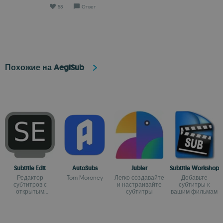
58
Ответ
Похожие на AegiSub
Subtitle Edit
AutoSubs
Jubler
Subtitle Workshop
Редактор
Tom Moroney
Легко создавайте
Добавьте
субтитров с
и настраивайте
субтитры к
открытым
субтитры
вашим фильмам
исходным кодом