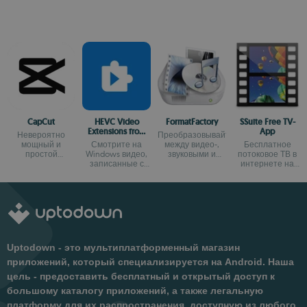
CapCut
HEVC Video
FormatFactory
SSuite Free TV-
Extensions from
App
Невероятно
Преобразовывайте
Device
мощный и
Смотрите на
между видео-,
Бесплатное
Manufacturer
простой
Windows видео,
звуковыми и
потоковое ТВ в
видеоредактор.
записанные с
графическими
интернете на
помощью кодека
форматами
Windows
HEVC (H.265)
Uptodown - это мультиплатформенный магазин
приложений, который специализируется на Android. Наша
цель - предоставить бесплатный и открытый доступ к
большому каталогу приложений, а также легальную
платформу для их распространения, доступную из любого