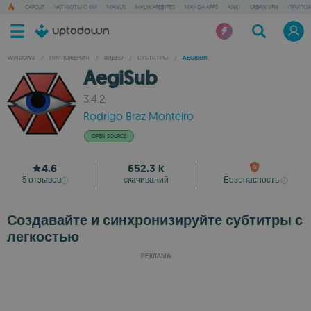
CAPCUT
ЧАТ-БОТЫ С ИИ
MANUS
MALWAREBYTES
MANGA APPS
ANKI
URBAN VPN
ПРИЛОЖ
WINDOWS
/
ПРИЛОЖЕНИЯ
/
ВИДЕО
/
СУБТИТРЫ
/
AEGISUB
AegiSub
3.4.2
Rodrigo Braz Monteiro
OPEN SOURCE
4.6
652.3 k
5
отзывов
скачиваний
Безопасность
Создавайте и синхронизируйте субтитры с
легкостью
РЕКЛАМА