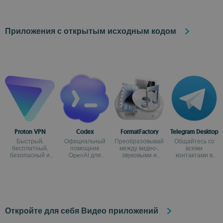
Приложения с открытым исходным кодом
Proton VPN
Codex
FormatFactory
Telegram Desktop
Быстрый,
Официальный
Преобразовывайте
Общайтесь со
бесплатный,
помощник
между видео-,
всеми
безопасный и
OpenAI для
звуковыми и
контактами в
неограниченный
программирования
графическими
Telegram с
VPN
с ChatGPT
форматами
рабочего стола
своего
компьютера
Откройте для себя Видео приложений