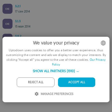
3.2.1
EXE
17 сен 2014
3.1.3
EXE
15 мая 2014
3.0.2
EXE
13 ноя 2012
We value your privacy
Uptodown uses cookies to offer you a better user experience, thus
2.1.8
EXE
customizing the content and ads we display to match your interests. By
ENGLISH
17 мая 2010
clicking “Accept all” you agree to the use of these cookies.
Our Privacy
Policy
FRENCH
SHOW ALL PARTNERS
(1910) →
GERMAN
Доступно для других платформ
PORTUGUESE
REJECT ALL
ACCEPT ALL
AegiSub для Mac
ITALIAN
MANAGE PREFERENCES
SPANISH
ROMANIAN