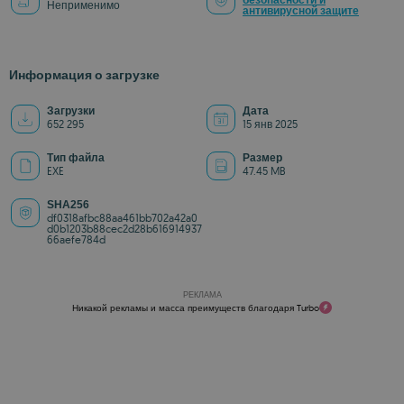
безопасности и
Неприменимо
антивирусной защите
Информация о загрузке
Загрузки
Дата
652 295
15 янв 2025
Тип файла
Размер
EXE
47.45 MB
SHA256
df0318afbc88aa461bb702a42a0
d0b1203b88cec2d28b616914937
66aefe784d
РЕКЛАМА
Никакой рекламы и масса преимуществ благодаря Turbo